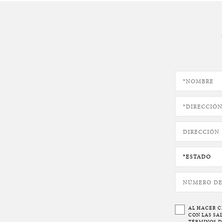
AL HACER C
CON LAS SA
TÉRMINOS 