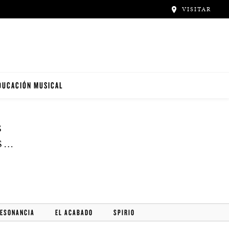
VISITAR
DUCACIÓN MUSICAL
S
S…
 PIANO
RESONANCIA
EL ACABADO
SPIRIO