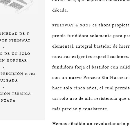
década.
es ahora propieta
STEINWAY & SONS
OPIEDAD DE Y
propia fundidora solamente para pro
POR STEINWAY
elemental, integral bastidor de hier
•
N DE UN SOLO
nuestras exigentes especificaciones
SIN HORNEAR
fundidora forja el bastidor con cal
•
PRECISIÓN 0.008
con un nuevo Proceso Sin Hornear
PULGADA
hace solo cinco años, el cual permi
•
CIÓN TÉRMICA
un solo uso de alta resistencia que
ANZADA
más preciso y consistente.
Hemos añadido un revolucionario p