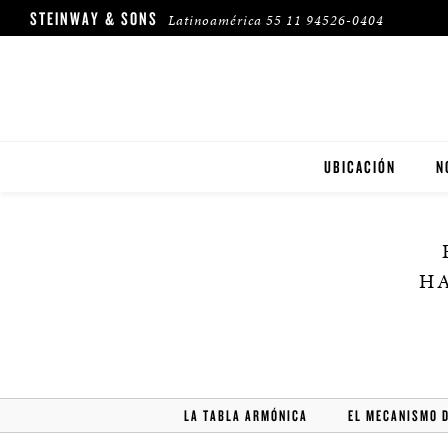
STEINWAY & SONS
Latinoamérica
55 11 94526-0404
UBICACIÓN
N
H
LA TABLA ARMÓNICA
EL MECANISMO 